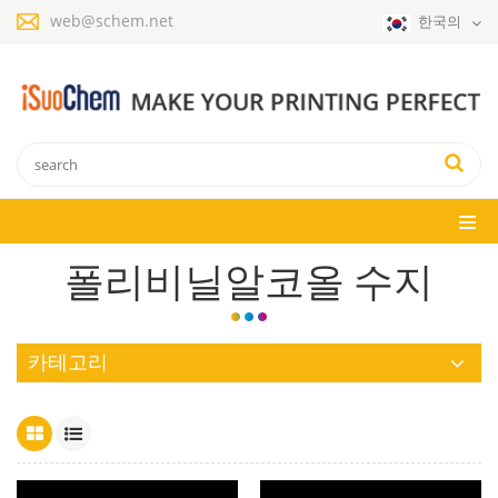
web@schem.net
한국의
폴리비닐알코올 수지
카테고리