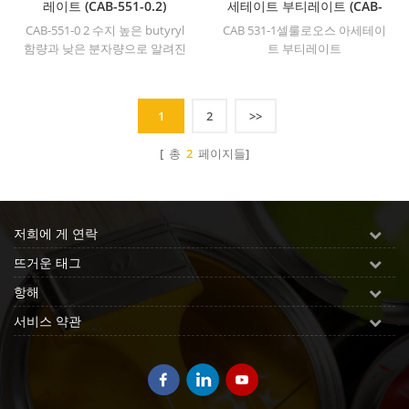
레이트 (CAB-551-0.2)
세테이트 부티레이트 (CAB-
531-1)
CAB-551-0 2 수지 높은 butyryl
CAB 531-1셀룰로오스 아세테이
함량과 낮은 분자량으로 알려진
트 부티레이트
셀룰로오스 에스테르의 한 유형
입니다 많은 유형의 가교 수지
와 쉽게 혼합 될 수 있으며 용해
1
2
>>
시 점도가 낮습니다.
[ 총
2
페이지들]
저희에 게 연락
뜨거운 태그
항해
서비스 약관