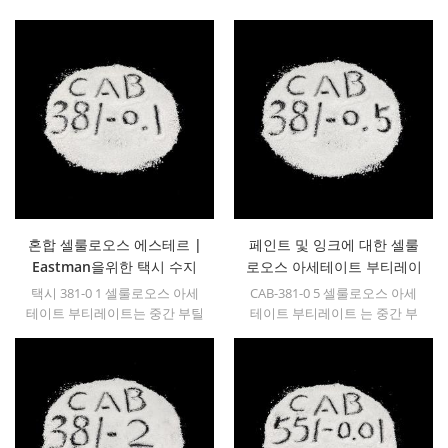
혼합 셀룰로오스 에스테르 |
페인트 및 잉크에 대한 셀룰
Eastman을위한 택시 수지
로오스 아세테이트 부티레이
공급 업체 대안
트 (CAB-381-0.5)
택시 381-0 1 셀룰로오스 아세
CAB-381-0 5 셀룰로오스 아세
테이트 부티레이트는 중간 부틸
테이트 부티레이트 는 중간 부
함량 및 낮은 점도를 갖는 셀룰
조 함량 및 낮은 점도를 갖는 셀
로오스 에스테르이다 이 유형의
룰로오스 에스테르이며, 특히
운전실 수지는 필요한 응용 분
적용 점도가 낮고 고체가 높은
야에 권장됩니다 적용 점도가
함량이 필요한 응용 분야에 적
낮습니다그리고 비교적높은 고
합합니다.
체 함량.