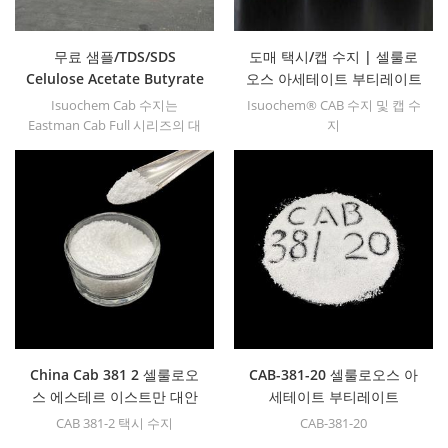
무료 샘플/TDS/SDS
도매 택시/캡 수지 | 셀룰로
Celulose Acetate Butyrate
오스 아세테이트 부티레이트
CAB 381- (0.1/0.5/2/20)
프로 피오 네이트는 공장 가
Isuochem Cab 수지는
Isuochem® CAB 수지 및 캡 수
551- (0.01/0.2) 531-1
격을 사용합니다
Eastman Cab Full 시리즈의 대
지
Eastman 대안
안이 될 수 있습니다.
China Cab 381 2 셀룰로오
CAB-381-20 셀룰로오스 아
스 에스테르 이스트만 대안
세테이트 부티레이트
CAB 381-2 택시 수지
CAB-381-20