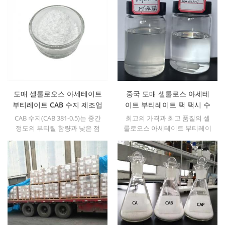
도매 셀룰로오스 아세테이트
중국 도매 셀룰로스 아세테
부티레이트 CAB 수지 제조업
이트 부티레이트 택 택시 수
체
지 가격 판매
CAB 수지(CAB 381-0.5)는 중간
최고의 가격과 최고 품질의 셀
정도의 부티릴 함량과 낮은 점
룰로오스 아세테이트 부티레이
도를 지닌 셀룰로스 에스터입니
트
다.