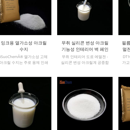
잉크용 열가소성 아크릴
무취 실리콘 변성 아크릴
필름
수지
기능성 인테리어 벽 페인
멀젼
트 에멀젼
iSuoChemÂ® 열가소성 고체
무취 인테리어 도료 에멀젼 -
DT
아크릴 수지는 주로 용제 인쇄
실리콘 변성 아크릴계 공중합
가교
잉크, 배니시, 플라스틱 페인
체 에멀젼
트, 용기 페인트 등에 사용됩
니다