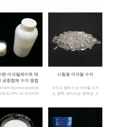
티렌-아크릴레이트 에
시험용 아크릴 수지
 공중합체 수지 중합
잉크용 스티렌 아크릴
Chem Styrene acrylic은
이수오 켐® 수성 아크릴 수지
Ink & OPV, UV 프라이머
는 광택, 내마모성, 용해성, 고
플라스틱 잉크에 사용되는
투명성, 인쇄성이 우수한 투명
EO가 함유되지 않은 일종
고체 좋은 전이도.
두꺼운 액체 에멀젼입니다.