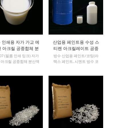
 인쇄용 자가 가교 에
산업용 페인트용 수성 스
 아크릴 공중합체 분
티렌 아크릴레이트 공중
산액
합체 에멀젼
107 (필름 인쇄 잉크) 자가
방수 산업용 페인트/코팅(라
 아크릴 공중합체 분산액
텍스 페인트, 시멘트 방수 코
- 아크릴 에멀젼
팅, 건축 코팅) 등급 수성 스티
렌 아크릴레이트 공중합 에멀
젼