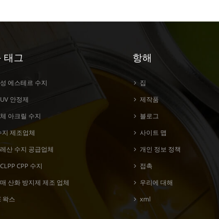
 태그
항해
변성 에스테르 수지
집
UV 안정제
제작품
고체 아크릴 수지
블로그
 수지 제조업체
사이트 맵
말레산 수지 공급업체
개인 정보 정책
CLPP CPP 수지
접촉
매 산화 방지제 제조 업체
우리에 대해
E 왁스
xml