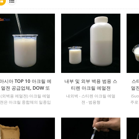
아시아 TOP 10 아크릴 에
내부 및 외부 벽용 범용 스
스
멀젼 공급업체, DOW 또
티렌 아크릴 에멀젼
멀젼
는 BASF 폴리머 대체 가
체 
(외벽용 에멀젼) 아크릴 에멀
내외벽 - 스티렌 아크릴 에멀
iSuo
능
젼은 아크릴 중합체의 일종입
젼 - 범용형
주로 
니다. iSuoChem은 현재 중국
및 
에서 생산한 아크릴 에멀젼의
AP
연구 개발 및 수출을 주로
의 
BASF와 DOW를 대상으로 진
행하고 있습니다.