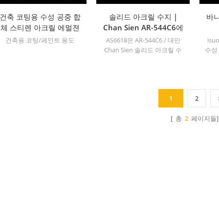
건축 코팅용 수성 공중 합
솔리드 아크릴 수지 |
바니
체 스티렌 아크릴 에멀젼
Chan Sien AR-544C6에
상응하는 BMA MMA 공
건축용 코팅/페인트 용도
AS6618은 AR-544C6 / 대만
isu
중합체
Chan Sien 솔리드 아크릴 수
수성
지와 동일합니다.
한 
한 
한 
1
2
[ 총
2
페이지들]