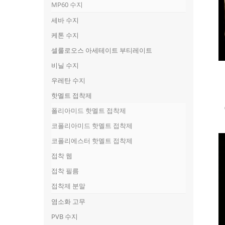
MP60 수지
세바 수지
케톤 수지
셀룰로오스 아세테이트 부티레이트
비닐 수지
우레탄 수지
핫멜트 접착제
폴리아미드 핫멜트 접착제
코폴리아미드 핫멜트 접착제
코폴리에스터 핫멜트 접착제
접착 웹
접착 필름
접착제 분말
염소화 고무
PVB 수지