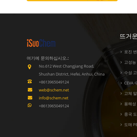
뜨거운
로진 
여기에 문의하십시오.:
고성능 
No.612 West Changjiang Road,
수성 
Shushan District, Hefei, Anhui, China
+8613965049124
CEVA
web@schem.net
고체 
info@schem.net
용해성 
+8613965049124
중국 도
도매 P