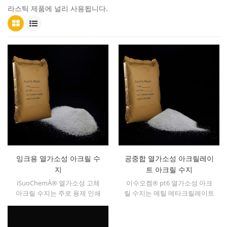
라스틱 제품에 널리 사용됩니다.
잉크용 열가소성 아크릴 수
공중합 열가소성 아크릴레이
지
트 아크릴 수지
iSuoChemÂ® 열가소성 고체
이수오켐® pt6 열가소성 아크
아크릴 수지는 주로 용제 인쇄
릴 수지는 메틸 메타크릴레이트
잉크, 배니시, 플라스틱 페인트,
와 n-부틸 메타크릴레이트의 공
용기 페인트 등에 사용됩니다
중합체. 단단한 내열성과 내구
성을 제공합니다.