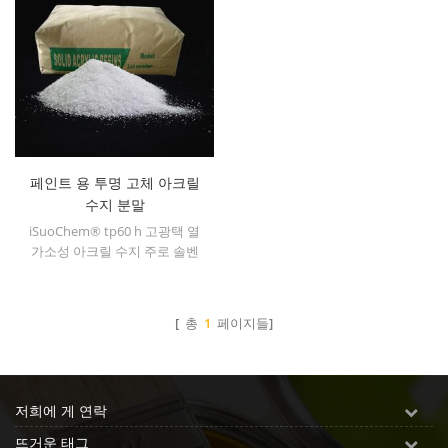
페인트 용 투명 고체 아크릴
수지 분말
iSuoChem® tp60 h 고광택 열
가소성 아크릴 수지 주로 솔벤
트 인쇄 잉크, 사라지고, 플라스
틱 페인트, 컨테이너 페인트, 기
타
[ 총
1
페이지들]
저희에 게 연락
뜨거운 태그