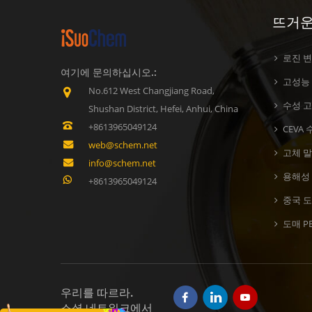
뜨거운
로진 
여기에 문의하십시오.:
고성능 
No.612 West Changjiang Road,
수성 
Shushan District, Hefei, Anhui, China
+8613965049124
CEVA
web@schem.net
고체 
info@schem.net
용해성 
+8613965049124
중국 도
도매 P
우리를 따르라.
소셜 네트워크에서