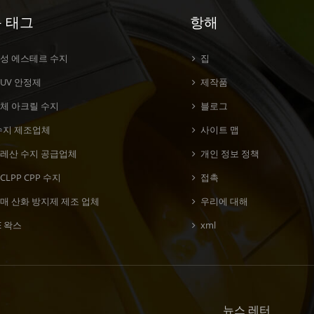
 태그
항해
변성 에스테르 수지
집
UV 안정제
제작품
고체 아크릴 수지
블로그
 수지 제조업체
사이트 맵
말레산 수지 공급업체
개인 정보 정책
CLPP CPP 수지
접촉
매 산화 방지제 제조 업체
우리에 대해
E 왁스
xml
뉴스 레터