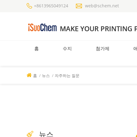
+8613965049124
web@schem.net
홈
수지
첨가제
홈
/
뉴스
/
자주하는 질문
뉴스