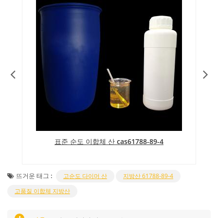
표준 순도 이합체 산 cas61788-89-4
뜨거운 태그 :
고순도 다이머 산
지방산 61788-89-4
고품질 이합체 지방산