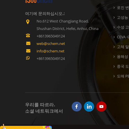
로진 
여기에 문의하십시오.:
고성능 
No.612 West Changjiang Road,
수성 
Shushan District, Hefei, Anhui, China
+8613965049124
CEVA
web@schem.net
고체 
info@schem.net
용해성 
+8613965049124
중국 도
도매 P
우리를 따르라.
소셜 네트워크에서