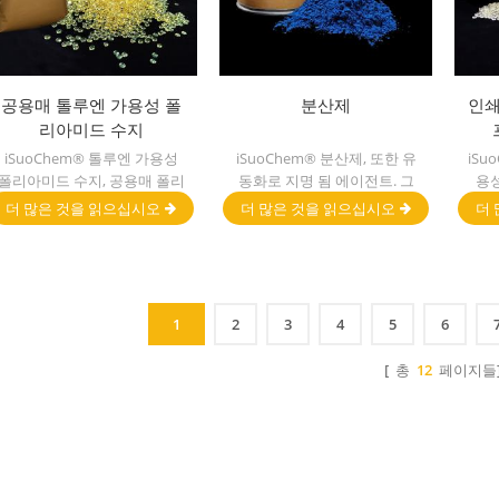
공용매 톨루엔 가용성 폴
분산제
인쇄
리아미드 수지
iSuoChem® 톨루엔 가용성
iSuoChem® 분산제, 또한 유
iSu
폴리아미드 수지, 공용매 폴리
동화로 지명 됨 에이전트. 그
용
아미드 수지, 또는 벤젠 가용
것은 주로 분산에 적합합니다.
cpp
더 많은 것을 읽으십시오
더 많은 것을 읽으십시오
더 
성 폴리아미드 수지.라고도 함
카본 블랙 및 컵크는 극성 용
화 
우리는 DT501, DT501H,
매 계 잉크 &
DT508, DT588, 및 DT556.와
hyperdispersants와 함께 페
같은 다양한 유형,의 톨루엔
인트.
가용성 폴리아미드 수지를 공
1
2
3
4
5
6
급할 수 있습니다.
[ 총
12
페이지들