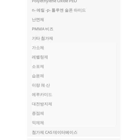
Polyethylene Oxide PEO
n- 에틸 -p- 톨루엔 술폰 아미드
난연제
PMMA 비즈
기타 첨가제
가소제
레벨링제
소포제
습윤제
이량 체 산
에루카미드
대전방지제
증점제
억제제
첨가제 CAS 데이터베이스