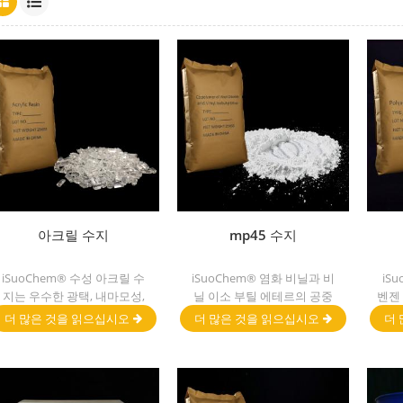
아크릴 수지
mp45 수지
iSuoChem® 수성 아크릴 수
iSuoChem® 염화 비닐과 비
iS
지는 우수한 광택, 내마모성,
닐 이소 부틸 에테르의 공중
벤젠
우수한 용해성, 높은 투명성,
합체 mp45 수지. 그것은 좋은
dt50
더 많은 것을 읽으십시오
더 많은 것을 읽으십시오
더 
좋은 인쇄 성과 좋은
유형의 염화 바인더 및 인쇄
transitivity.
잉크 및 무거운 부식 방지 페
인트 개발되었습니다.