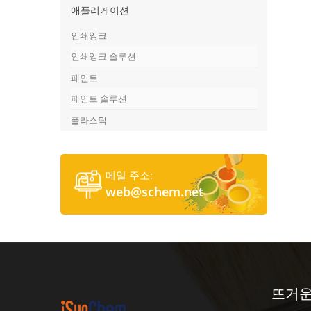
애플리케이션
인쇄잉크
인쇄잉크 솔루션
페인트
페인트 솔루션
플라스틱
메일 주소:
web@schem.net
뜨거운