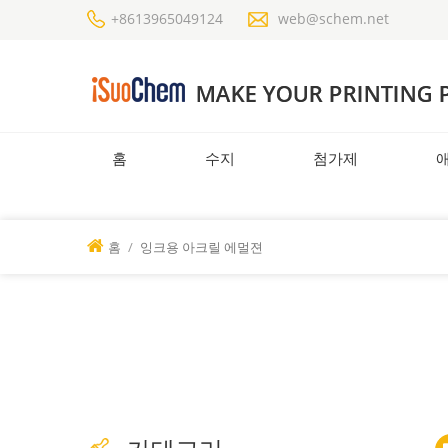
+8613965049124
web@schem.net
홈
수지
첨가제
홈
/
잉크용 아크릴 에멀젼