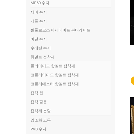
MP60 수지
세바 수지
케톤 수지
셀룰로오스 아세테이트 부티레이트
비닐 수지
우레탄 수지
핫멜트 접착제
폴리아미드 핫멜트 접착제
코폴리아미드 핫멜트 접착제
코폴리에스터 핫멜트 접착제
접착 웹
접착 필름
접착제 분말
염소화 고무
PVB 수지