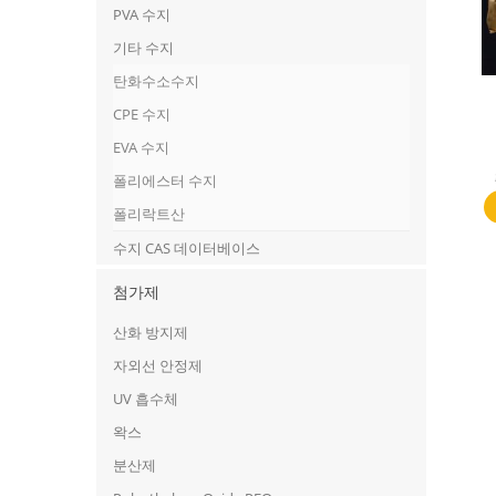
PVA 수지
기타 수지
탄화수소수지
CPE 수지
EVA 수지
폴리에스터 수지
폴리락트산
수지 CAS 데이터베이스
첨가제
산화 방지제
자외선 안정제
UV 흡수체
왁스
분산제