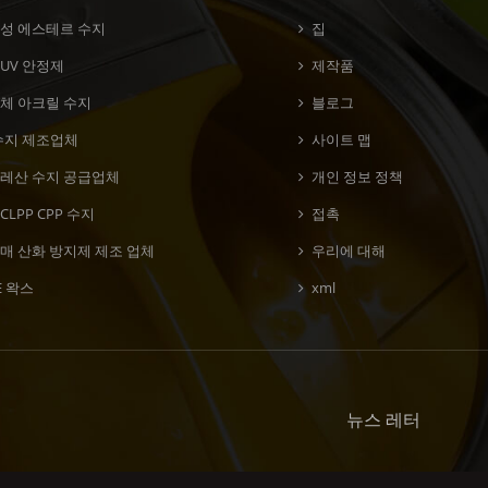
변성 에스테르 수지
집
UV 안정제
제작품
고체 아크릴 수지
블로그
 수지 제조업체
사이트 맵
말레산 수지 공급업체
개인 정보 정책
CLPP CPP 수지
접촉
매 산화 방지제 제조 업체
우리에 대해
E 왁스
xml
뉴스 레터