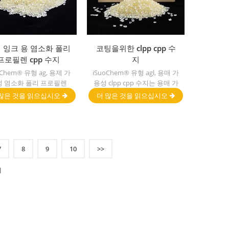
 잉크 용 염소화 폴리
코팅을위한 clpp cpp 수
프로필렌 cpp 수지
지
oChem® 유형 ag, 용제 가
iSuoChem® 유형 agl, 용매 가
성 염소화 폴리 프로필렌
용성 clpp cpp 수지는 용매 가
 수지 는 용제 가용성 염소
용성 염소화 폴리 프로필렌 폴
많은 것을 읽으십시오
더 많은 것을 읽으십시오
폴리 프로필렌 접착 촉진제
리올레핀 기재 용 접착 촉진
이다. 폴리올레핀 기재.
제. 그것은 pp, pe, epdm &
tpo 재료.
7
8
9
10
>>
]