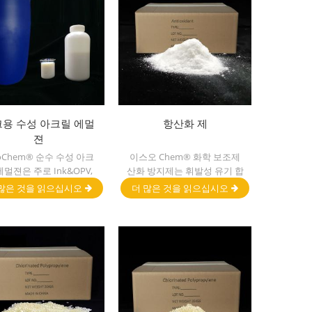
용 수성 아크릴 에멀
항산화 제
젼
uoChem® 순수 수성 아크
이스오 Chem® 화학 보조제
에멀젼은 주로 Ink&OPV,
산화 방지제는 휘발성 유기 합
 프라이머 및 플라스틱 잉
성이 낮습니다. 폴리 프로필
많은 것을 읽으십시오
더 많은 것을 읽으십시오
 사용되는 APEO가 없습
렌, 폴리에틸렌, ABS, 폴리 카
니다.
보네이트에서 널리 사용됩니
다.섬유 및 폴리 에스테르 수
지 및 기타 플라스틱 합성 및
가공