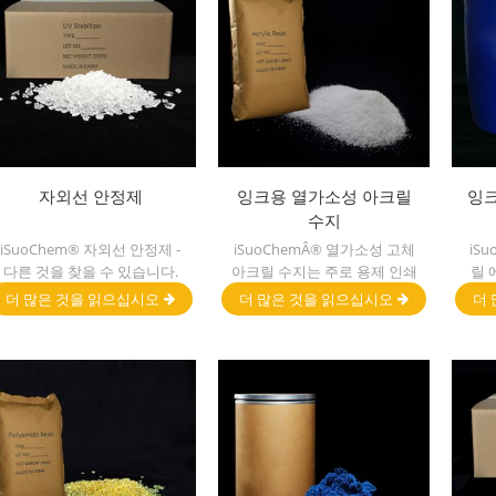
자외선 안정제
잉크용 열가소성 아크릴
잉크
수지
iSuoChem® 자외선 안정제 -
iSuoChemÂ® 열가소성 고체
iS
다른 것을 찾을 수 있습니다.
아크릴 수지는 주로 용제 인쇄
릴 
액체 형태, 분말 형태, 과립 형
잉크, 배니시, 플라스틱 페인
UV
더 많은 것을 읽으십시오
더 많은 것을 읽으십시오
더 
태, 및 과립 형태와 같은 물리
트, 용기 페인트 등에 사용됩
크에
적 형태.
니다