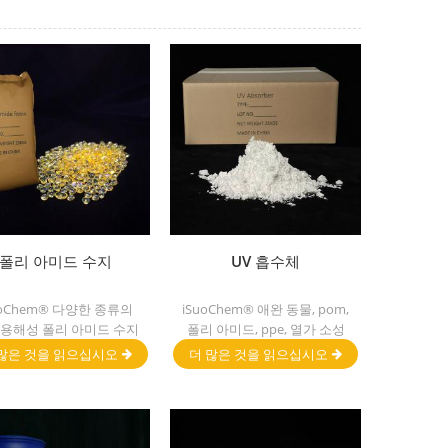
폴리 아미드 수지
UV 흡수체
uoChem® 다양한 종류의
iSuoChem® 애완 동물, pom,
 용해성 폴리 아미드 수지
폴리 아미드, ppe, 열가 소성
1, dt501h, dt508, dt588
pu 및 pu 섬유 etc.를 위해 적
많은 것을 읽으십시오
더 많은 것을 읽으십시오
및 dt556 .
당한 좋은 겸용성, 낮은 휘발
성, 좋은 uv 흡수와 더불어 고
성능 uv 흡수제,