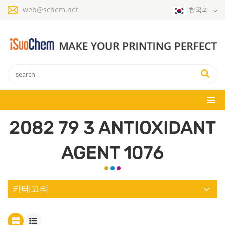
web@schem.net
한국의
2082 79 3 ANTIOXIDANT
AGENT 1076
카테고리